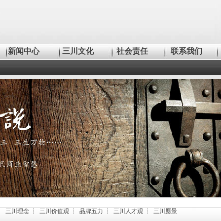
新闻中心
三川文化
社会责任
联系我们
┊
三川理念
┊
三川价值观
┊
品牌五力
┊
三川人才观
┊
三川愿景