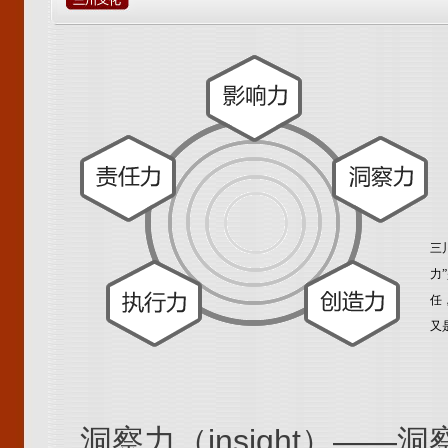
三
力
任
又
洞察力（insight）―