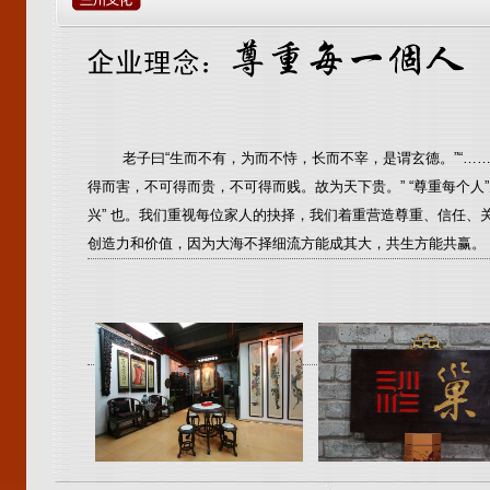
老子曰“生而不有，为而不恃，长而不宰，是谓玄德。”“……
得而害，不可得而贵，不可得而贱。故为天下贵。” “尊重每个人”
兴” 也。我们重视每位家人的抉择，我们着重营造尊重、信任、
创造力和价值，因为大海不择细流方能成其大，共生方能共赢。